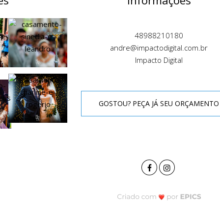
es
Informações
48988210180
andre@impactodigital.com.br
Impacto Digital
GOSTOU? PEÇA JÁ SEU ORÇAMENTO