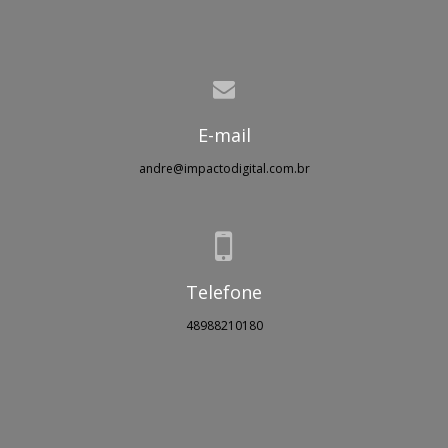
E-mail
andre@impactodigital.com.br
Telefone
48988210180