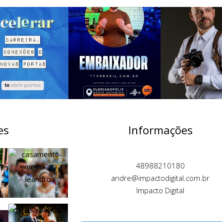
es
Informações
48988210180
andre@impactodigital.com.br
Impacto Digital