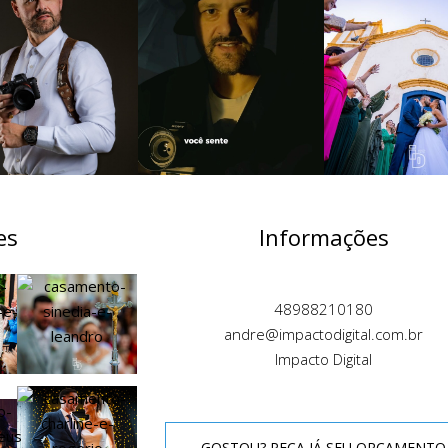
es
Informações
48988210180
andre@impactodigital.com.br
Impacto Digital
GOSTOU? PEÇA JÁ SEU ORÇAMENTO